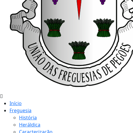
Início
Freguesia
História
Heráldica
Caracterização