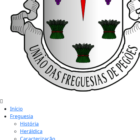
Início
Freguesia
História
Heráldica
Caracterização