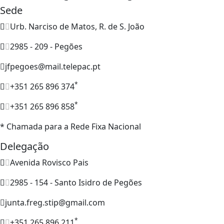
Sede
Urb. Narciso de Matos, R. de S. João
2985 - 209 - Pegões
jfpegoes@mail.telepac.pt
*
+351 265 896 374
*
+351 265 896 858
* Chamada para a Rede Fixa Nacional
Delegação
Avenida Rovisco Pais
2985 - 154 - Santo Isidro de Pegões
junta.freg.stip@gmail.com
*
+351 265 896 211