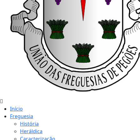
Início
Freguesia
História
Heráldica
Caracterização