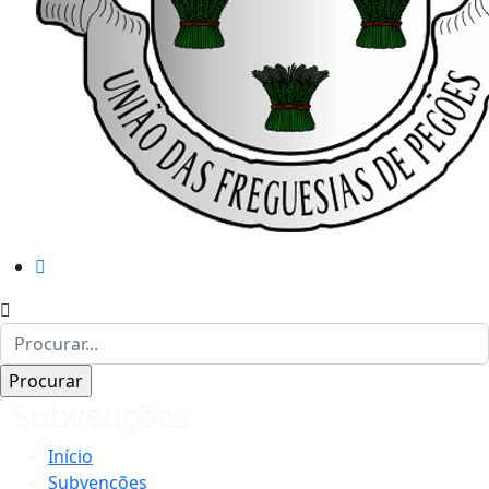
Subvenções
Início
Subvenções