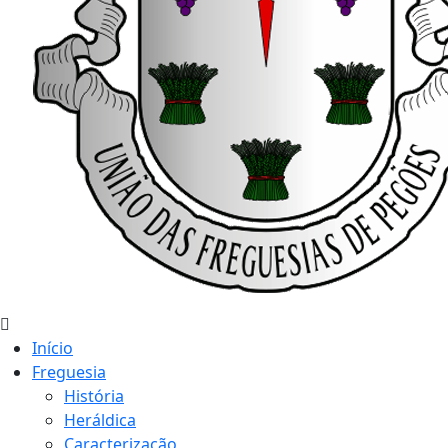
Início
Freguesia
História
Heráldica
Caracterização