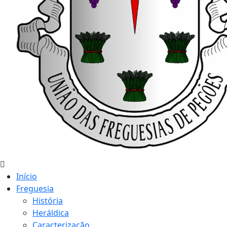
Início
Freguesia
História
Heráldica
Caracterização