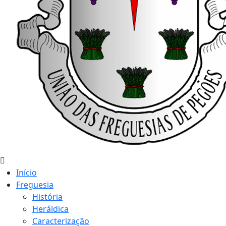
Início
Freguesia
História
Heráldica
Caracterização