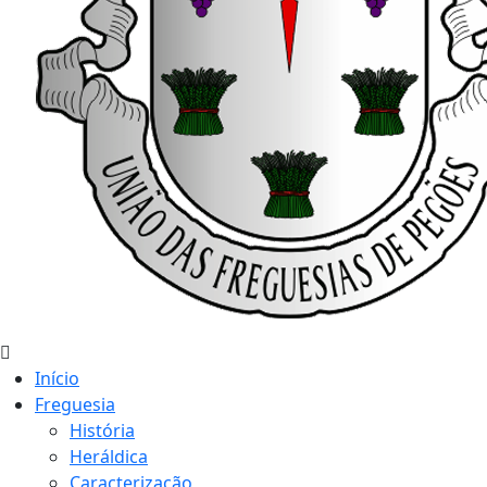
Início
Freguesia
História
Heráldica
Caracterização