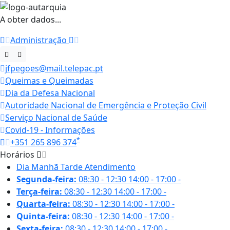
A obter dados...
Administração
jfpegoes@mail.telepac.pt
Queimas e Queimadas
Dia da Defesa Nacional
Autoridade Nacional de Emergência e Proteção Civil
Serviço Nacional de Saúde
Covid-19 - Informações
*
+351 265 896 374
Horários
Dia
Manhã
Tarde
Atendimento
Segunda-feira:
08:30 - 12:30
14:00 - 17:00
-
Terça-feira:
08:30 - 12:30
14:00 - 17:00
-
Quarta-feira:
08:30 - 12:30
14:00 - 17:00
-
Quinta-feira:
08:30 - 12:30
14:00 - 17:00
-
Sexta-feira:
08:30 - 12:30
14:00 - 17:00
-