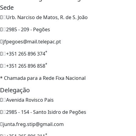
Sede
Urb. Narciso de Matos, R. de S. João
2985 - 209 - Pegões
jfpegoes@mail.telepac.pt
*
+351 265 896 374
*
+351 265 896 858
* Chamada para a Rede Fixa Nacional
Delegação
Avenida Rovisco Pais
2985 - 154 - Santo Isidro de Pegões
junta.freg.stip@gmail.com
*