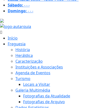
Sábado:
-
-
-
Domingo:
-
-
-
29.9 ºC
Início
Freguesia
História
Heráldica
Caracterização
Instituições e Associações
Agenda de Eventos
Turismo
Locais a Visitar
Galeria Multimédia
Fotografias da Atualidade
Fotografias de Arquivo
Dados Estatísticos