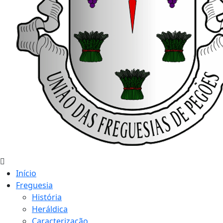
Início
Freguesia
História
Heráldica
Caracterização