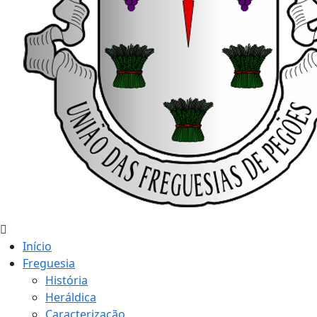
Início
Freguesia
História
Heráldica
Caracterização