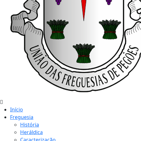
Início
Freguesia
História
Heráldica
Caracterização