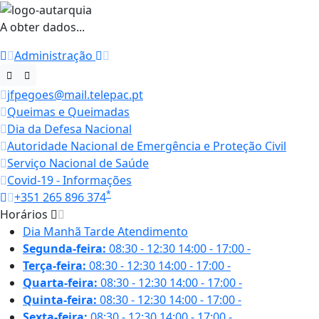
A obter dados...
Administração
jfpegoes@mail.telepac.pt
Queimas e Queimadas
Dia da Defesa Nacional
Autoridade Nacional de Emergência e Proteção Civil
Serviço Nacional de Saúde
Covid-19 - Informações
*
+351 265 896 374
Horários
Dia
Manhã
Tarde
Atendimento
Segunda-feira:
08:30 - 12:30
14:00 - 17:00
-
Terça-feira:
08:30 - 12:30
14:00 - 17:00
-
Quarta-feira:
08:30 - 12:30
14:00 - 17:00
-
Quinta-feira:
08:30 - 12:30
14:00 - 17:00
-
Sexta-feira:
08:30 - 12:30
14:00 - 17:00
-