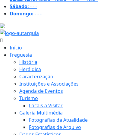
Sábado:
-
-
-
Domingo:
-
-
-
32 ºC
Início
Freguesia
História
Heráldica
Caracterização
Instituições e Associações
Agenda de Eventos
Turismo
Locais a Visitar
Galeria Multimédia
Fotografias da Atualidade
Fotografias de Arquivo
Dados Estatísticos