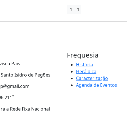
Freguesia
visco Pais
História
Heráldica
- Santo Isidro de Pegões
Caracterização
Agenda de Eventos
tip@gmail.com
*
96 211
a a Rede Fixa Nacional