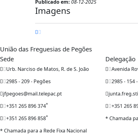
Publicado em:
08-12-2025
Imagens
União das Freguesias de Pegões
Sede
Delegação
Urb. Narciso de Matos, R. de S. João
Avenida Ro
2985 - 209 - Pegões
2985 - 154 
jfpegoes@mail.telepac.pt
junta.freg.s
*
+351 265 896 374
+351 265 8
*
+351 265 896 858
* Chamada par
* Chamada para a Rede Fixa Nacional