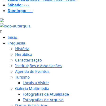
Sábado:
-
-
-
Domingo:
-
-
-
28.4 ºC
Início
Freguesia
História
Heráldica
Caracterização
Instituições e Associações
Agenda de Eventos
Turismo
Locais a Visitar
Galeria Multimédia
Fotografias da Atualidade
Fotografias de Arquivo
Dados Estatísticos