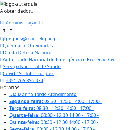
A obter dados...
Administração
jfpegoes@mail.telepac.pt
Queimas e Queimadas
Dia da Defesa Nacional
Autoridade Nacional de Emergência e Proteção Civil
Serviço Nacional de Saúde
Covid-19 - Informações
*
+351 265 896 374
Horários
Dia
Manhã
Tarde
Atendimento
Segunda-feira:
08:30 - 12:30
14:00 - 17:00
-
Terça-feira:
08:30 - 12:30
14:00 - 17:00
-
Quarta-feira:
08:30 - 12:30
14:00 - 17:00
-
Quinta-feira:
08:30 - 12:30
14:00 - 17:00
-
Sexta-feira:
08:30 - 12:30
14:00 - 17:00
-