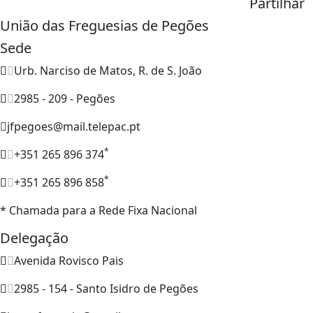
Partilhar
União das Freguesias de Pegões
Sede
Urb. Narciso de Matos, R. de S. João
2985 - 209 - Pegões
jfpegoes@mail.telepac.pt
*
+351 265 896 374
*
+351 265 896 858
* Chamada para a Rede Fixa Nacional
Delegação
Avenida Rovisco Pais
2985 - 154 - Santo Isidro de Pegões