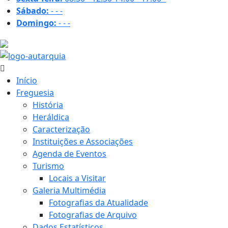
Sábado:
-
-
-
Domingo:
-
-
-
15.2 ºC
Início
Freguesia
História
Heráldica
Caracterização
Instituições e Associações
Agenda de Eventos
Turismo
Locais a Visitar
Galeria Multimédia
Fotografias da Atualidade
Fotografias de Arquivo
Dados Estatísticos