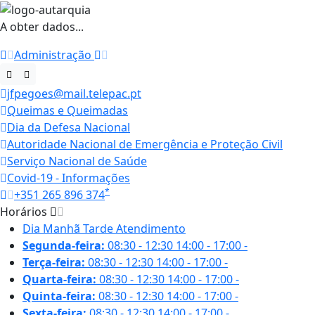
A obter dados...
Administração
jfpegoes@mail.telepac.pt
Queimas e Queimadas
Dia da Defesa Nacional
Autoridade Nacional de Emergência e Proteção Civil
Serviço Nacional de Saúde
Covid-19 - Informações
*
+351 265 896 374
Horários
Dia
Manhã
Tarde
Atendimento
Segunda-feira:
08:30 - 12:30
14:00 - 17:00
-
Terça-feira:
08:30 - 12:30
14:00 - 17:00
-
Quarta-feira:
08:30 - 12:30
14:00 - 17:00
-
Quinta-feira:
08:30 - 12:30
14:00 - 17:00
-
Sexta-feira:
08:30 - 12:30
14:00 - 17:00
-