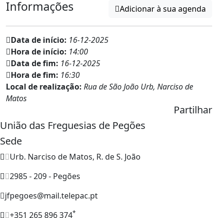
Informações
Adicionar à sua agenda
Data de início:
16-12-2025
Hora de início:
14:00
Data de fim:
16-12-2025
Hora de fim:
16:30
Local de realização:
Rua de São João Urb, Narciso de
Matos
Partilhar
União das Freguesias de Pegões
Sede
Urb. Narciso de Matos, R. de S. João
2985 - 209 - Pegões
jfpegoes@mail.telepac.pt
*
+351 265 896 374