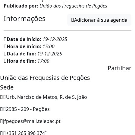
Publicado por:
União das Freguesias de Pegões
Informações
Adicionar à sua agenda
Data de início:
19-12-2025
Hora de início:
15:00
Data de fim:
19-12-2025
Hora de fim:
17:00
Partilhar
União das Freguesias de Pegões
Sede
Urb. Narciso de Matos, R. de S. João
2985 - 209 - Pegões
jfpegoes@mail.telepac.pt
*
+351 265 896 374