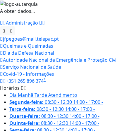
A obter dados...
Administração
jfpegoes@mail.telepac.pt
Queimas e Queimadas
Dia da Defesa Nacional
Autoridade Nacional de Emergência e Proteção Civil
Serviço Nacional de Saúde
Covid-19 - Informações
*
+351 265 896 374
Horários
Dia
Manhã
Tarde
Atendimento
Segunda-feira:
08:30 - 12:30
14:00 - 17:00
-
Terça-feira:
08:30 - 12:30
14:00 - 17:00
-
Quarta-feira:
08:30 - 12:30
14:00 - 17:00
-
Quinta-feira:
08:30 - 12:30
14:00 - 17:00
-
Sexta-feira:
08:30 - 12:30
14:00 - 17:00
-