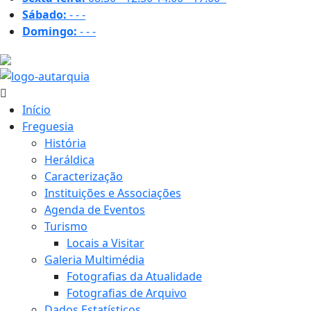
Sábado:
-
-
-
Domingo:
-
-
-
19 ºC
Início
Freguesia
História
Heráldica
Caracterização
Instituições e Associações
Agenda de Eventos
Turismo
Locais a Visitar
Galeria Multimédia
Fotografias da Atualidade
Fotografias de Arquivo
Dados Estatísticos