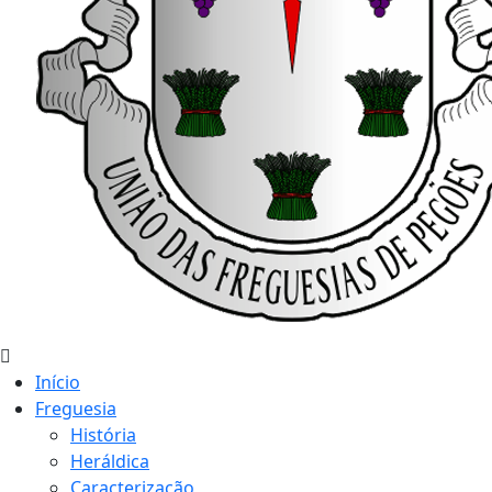
Início
Freguesia
História
Heráldica
Caracterização