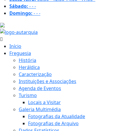
Sábado:
-
-
-
Domingo:
-
-
-
28.1 ºC
Início
Freguesia
História
Heráldica
Caracterização
Instituições e Associações
Agenda de Eventos
Turismo
Locais a Visitar
Galeria Multimédia
Fotografias da Atualidade
Fotografias de Arquivo
Dados Estatísticos