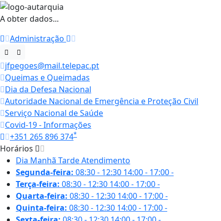
A obter dados...
Administração
jfpegoes@mail.telepac.pt
Queimas e Queimadas
Dia da Defesa Nacional
Autoridade Nacional de Emergência e Proteção Civil
Serviço Nacional de Saúde
Covid-19 - Informações
*
+351 265 896 374
Horários
Dia
Manhã
Tarde
Atendimento
Segunda-feira:
08:30 - 12:30
14:00 - 17:00
-
Terça-feira:
08:30 - 12:30
14:00 - 17:00
-
Quarta-feira:
08:30 - 12:30
14:00 - 17:00
-
Quinta-feira:
08:30 - 12:30
14:00 - 17:00
-
Sexta-feira:
08:30 - 12:30
14:00 - 17:00
-