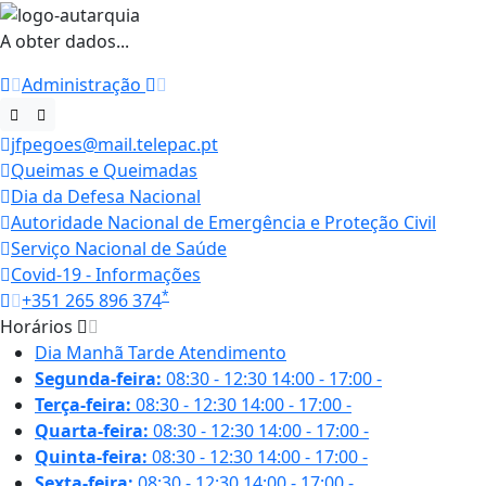
A obter dados...
Administração
jfpegoes@mail.telepac.pt
Queimas e Queimadas
Dia da Defesa Nacional
Autoridade Nacional de Emergência e Proteção Civil
Serviço Nacional de Saúde
Covid-19 - Informações
*
+351 265 896 374
Horários
Dia
Manhã
Tarde
Atendimento
Segunda-feira:
08:30 - 12:30
14:00 - 17:00
-
Terça-feira:
08:30 - 12:30
14:00 - 17:00
-
Quarta-feira:
08:30 - 12:30
14:00 - 17:00
-
Quinta-feira:
08:30 - 12:30
14:00 - 17:00
-
Sexta-feira:
08:30 - 12:30
14:00 - 17:00
-