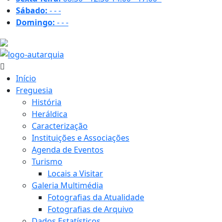
Sábado:
-
-
-
Domingo:
-
-
-
35.3 ºC
Início
Freguesia
História
Heráldica
Caracterização
Instituições e Associações
Agenda de Eventos
Turismo
Locais a Visitar
Galeria Multimédia
Fotografias da Atualidade
Fotografias de Arquivo
Dados Estatísticos