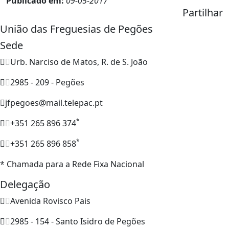
Publicado em:
09-05-2017
Partilhar
União das Freguesias de Pegões
Sede
Urb. Narciso de Matos, R. de S. João
2985 - 209 - Pegões
jfpegoes@mail.telepac.pt
*
+351 265 896 374
*
+351 265 896 858
* Chamada para a Rede Fixa Nacional
Delegação
Avenida Rovisco Pais
2985 - 154 - Santo Isidro de Pegões