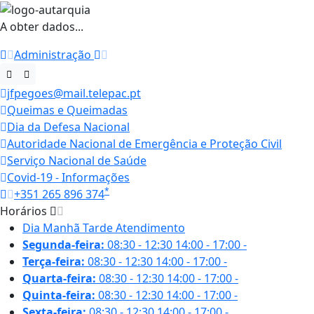
A obter dados...
Administração
jfpegoes@mail.telepac.pt
Queimas e Queimadas
Dia da Defesa Nacional
Autoridade Nacional de Emergência e Proteção Civil
Serviço Nacional de Saúde
Covid-19 - Informações
*
+351 265 896 374
Horários
Dia
Manhã
Tarde
Atendimento
Segunda-feira:
08:30 - 12:30
14:00 - 17:00
-
Terça-feira:
08:30 - 12:30
14:00 - 17:00
-
Quarta-feira:
08:30 - 12:30
14:00 - 17:00
-
Quinta-feira:
08:30 - 12:30
14:00 - 17:00
-
Sexta-feira:
08:30 - 12:30
14:00 - 17:00
-