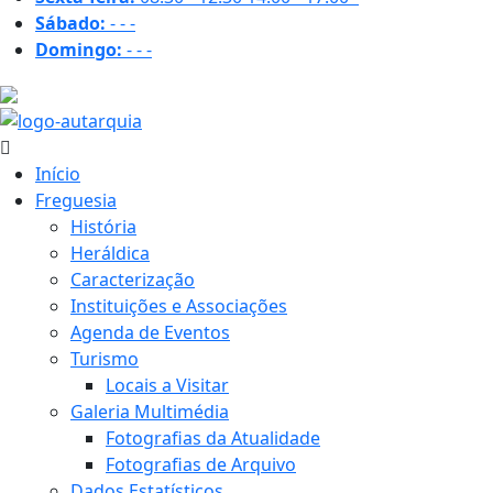
Sábado:
-
-
-
Domingo:
-
-
-
35.3 ºC
Início
Freguesia
História
Heráldica
Caracterização
Instituições e Associações
Agenda de Eventos
Turismo
Locais a Visitar
Galeria Multimédia
Fotografias da Atualidade
Fotografias de Arquivo
Dados Estatísticos