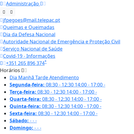
Administração
jfpegoes@mail.telepac.pt
Queimas e Queimadas
Dia da Defesa Nacional
Autoridade Nacional de Emergência e Proteção Civil
Serviço Nacional de Saúde
Covid-19 - Informações
*
+351 265 896 374
Horários
Dia
Manhã
Tarde
Atendimento
Segunda-feira:
08:30 - 12:30
14:00 - 17:00
-
Terça-feira:
08:30 - 12:30
14:00 - 17:00
-
Quarta-feira:
08:30 - 12:30
14:00 - 17:00
-
Quinta-feira:
08:30 - 12:30
14:00 - 17:00
-
Sexta-feira:
08:30 - 12:30
14:00 - 17:00
-
Sábado:
-
-
-
Domingo:
-
-
-